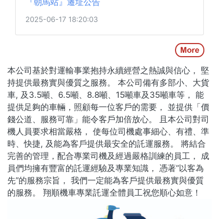
『朝馬站』遷址公告
2025-06-17 18:20:03
本公司基於對運輸事業抱持永續經營之熱誠與信心， 堅
持提供最務實與優質之服務。 本公司備有多部小、大貨
車, 及3.5噸、6.5噸、8.8噸、15噸車及35噸車等， 能
提供足夠的車輛，照顧每一位客戶的需要， 並提供「價
錢公道、服務可靠」能令客戶加倍放心。 且本公司對司
機人員要求相當嚴格， 使每位司機處事細心、有禮、準
時、快捷, 及能為客戶提供最安全的託運服務。 將結合
完善的管理，配合專業司機及經過嚴格訓練的員工， 成
員們均擁有豐富的託運經驗及專業知識， 憑著”以客為
先”的服務宗旨， 我們一定能為客戶提供最務實與優質
的服務。 翔順機車專業託運全體員工祝您順心如意！